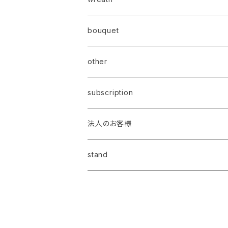
bouquet
other
subscription
法人のお客様
昇進・昇格祝い
stand
開業・開店祝い
叙勲祝い