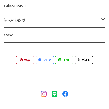
subscription
法人のお客様
昇進・昇格祝い
stand
開業・開店祝い
保存
シェア
LINE
ポスト
叙勲祝い
誕生日
退職祝い・歓送迎
お悔やみ・お供えの花