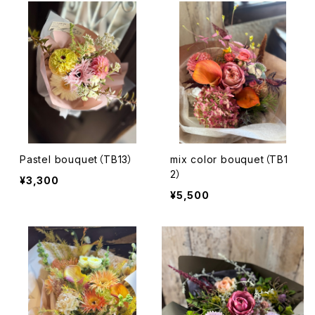
Pastel bouquet（TB13）
mix color bouquet（TB1
2）
¥3,300
¥5,500