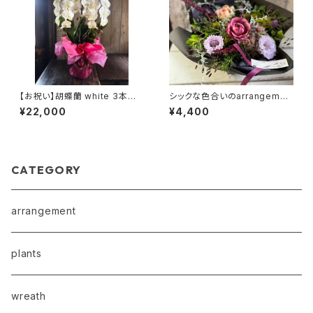
【お祝い】胡蝶蘭 white 3本立
シックな色合いのarrangemen
②（水戸市内のみお届け可）（T
t（TA31）
¥22,000
¥4,400
O3）
CATEGORY
arrangement
plants
wreath