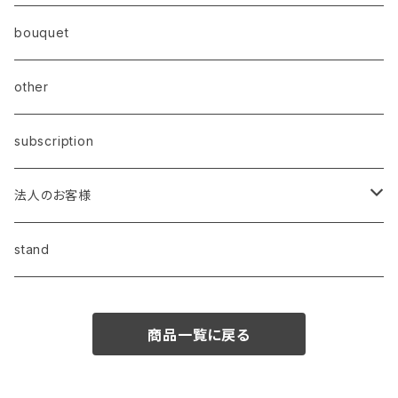
bouquet
other
subscription
法人のお客様
昇進・昇格祝い
stand
開業・開店祝い
商品一覧に戻る
叙勲祝い