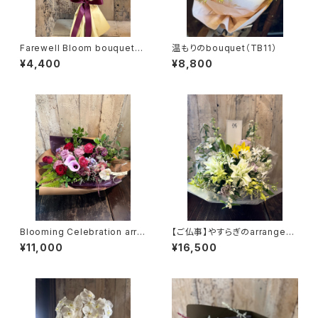
Farewell Bloom bouquet
温もりのbouquet（TB11）
（TB15）
¥4,400
¥8,800
Blooming Celebration arra
【ご仏事】やすらぎのarrangem
ngement（TA36）
ent（TA37）
¥11,000
¥16,500