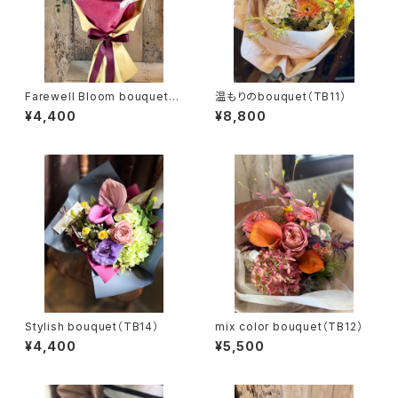
Farewell Bloom bouquet
温もりのbouquet（TB11）
（TB15）
¥4,400
¥8,800
Stylish bouquet（TB14）
mix color bouquet（TB12）
¥4,400
¥5,500