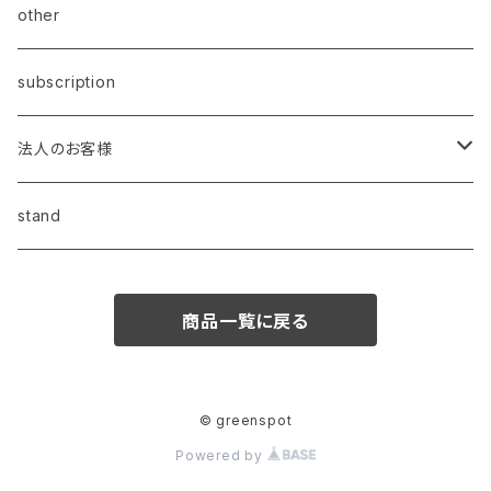
other
subscription
法人のお客様
昇進・昇格祝い
stand
開業・開店祝い
商品一覧に戻る
叙勲祝い
誕生日
© greenspot
Powered by
退職祝い・歓送迎