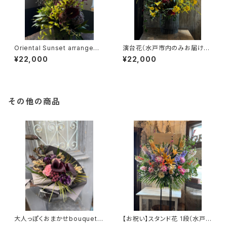
Oriental Sunset arrangeme
演台花（水戸市内のみお届け
nt（TA34）
可）（TA32）
¥22,000
¥22,000
その他の商品
大人っぽくおまかせbouquet
【お祝い】スタンド花 1段（水戸市
（TB6）
内のみお届け可）（TS2）