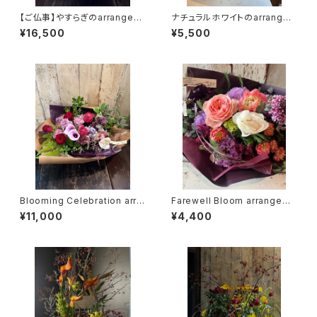
【ご仏事】やすらぎのarrangem
ナチュラルホワイトのarrange
ent（TA37）
ment（TA31）
¥16,500
¥5,500
Blooming Celebration arra
Farewell Bloom arrangeme
ngement（TA36）
nt（TA35）
¥11,000
¥4,400