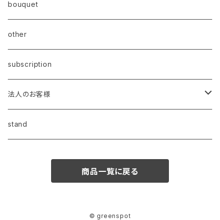
bouquet
other
subscription
法人のお客様
昇進・昇格祝い
stand
開業・開店祝い
商品一覧に戻る
叙勲祝い
誕生日
© greenspot