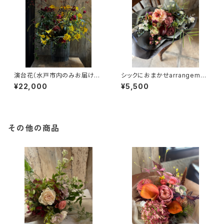
演台花（水戸市内のみお届け
シックにおまかせarrangemen
可）（TA32）
t（TA27）
¥22,000
¥5,500
その他の商品