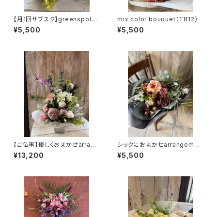
【月1回サブスク】greenspotが
mix color bouquet（TB12）
選ぶ旬の切花（送料込）
¥5,500
¥5,500
【ご仏事】優しくおまかせarrang
シックにおまかせarrangemen
ement（TA12）
t（TA27）
¥13,200
¥5,500