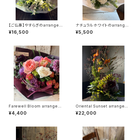
【ご仏事】やすらぎのarrangem
ナチュラルホワイトのarrange
ent（TA37）
ment（TA31）
¥16,500
¥5,500
Farewell Bloom arrangeme
Oriental Sunset arrangeme
nt（TA35）
nt（TA34）
¥4,400
¥22,000