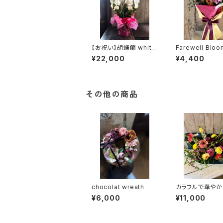
【お祝い】胡蝶蘭 white
Farewell Bloo
3本立 ②（水戸市内の
quet（TB15）
¥22,000
¥4,400
みお届け可）（TO3）
その他の商品
chocolat wreath
カラフルで華や
かせarrangeme
¥6,000
¥11,000
A23）