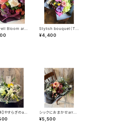
ell Bloom arra
Stylish bouquet（TB
ent（TA35）
14）
400
¥4,400
事】やすらぎのarr
シックにおまかせarran
ment（TA37）
gement（TA27）
500
¥5,500