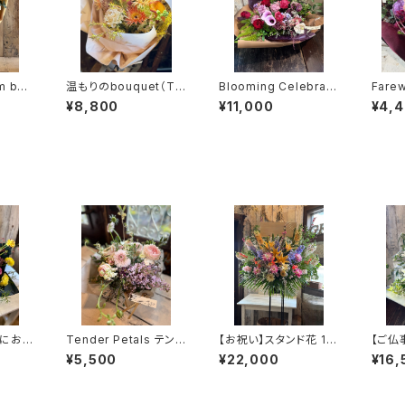
m bou
温もりのbouquet（TB
Blooming Celebrati
Farew
11）
on arrangement（TA
ngem
¥8,800
¥11,000
¥4,
36）
かにおま
Tender Petals テンダ
【お祝い】スタンド花 1段
【ご仏
nt（T
ー・ペタルズ（MA14）
（水戸市内のみお届け
ange
¥5,500
¥22,000
¥16,
可）（TS2）