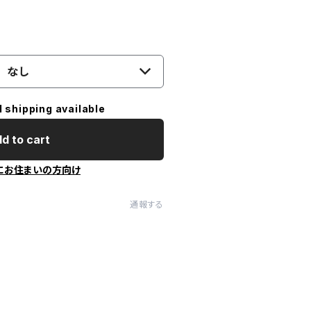
なし
l shipping available
d to cart
にお住まいの方向け
通報する