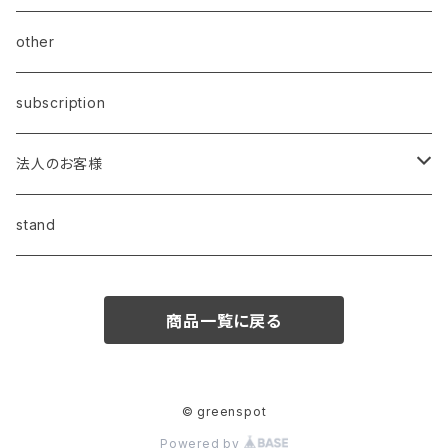
other
subscription
法人のお客様
昇進・昇格祝い
stand
開業・開店祝い
商品一覧に戻る
叙勲祝い
誕生日
© greenspot
Powered by