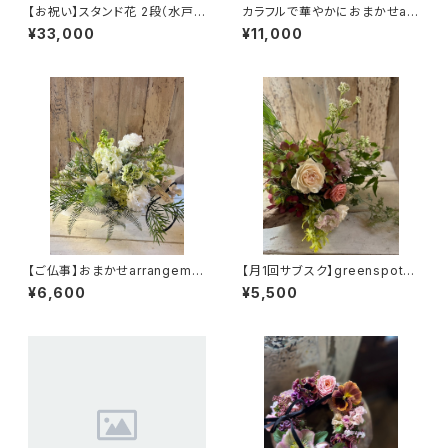
【お祝い】スタンド花 2段（水戸
カラフルで華やかにおまかせarr
市内のみお届け可）（TS3）
angement（TA23）
¥33,000
¥11,000
【ご仏事】おまかせarrangeme
【月1回サブスク】greenspotが
nt（TA22）
選ぶ旬の切花（送料込）
¥6,600
¥5,500