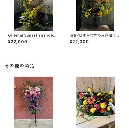
Oriental Sunset arrangeme
演台花（水戸市内のみお届け
nt（TA34）
可）（TA32）
¥22,000
¥22,000
その他の商品