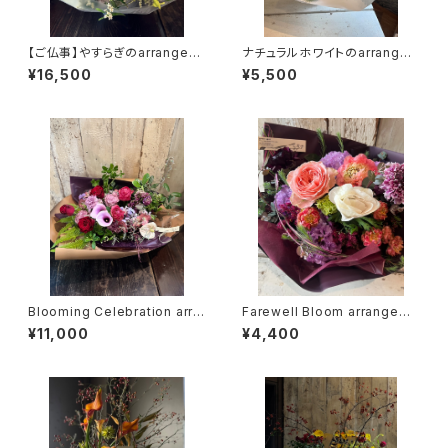
【ご仏事】やすらぎのarrangem
ナチュラルホワイトのarrange
ent（TA37）
ment（TA31）
¥16,500
¥5,500
Blooming Celebration arra
Farewell Bloom arrangeme
ngement（TA36）
nt（TA35）
¥11,000
¥4,400